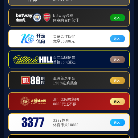
培养方案
Copyright 2026 中国·yl1111永利(集团)有限公司-Official Website 版权所有
技术支持：yl1111永利集团网络安全和信息化办公室
联系我们
地址：哈尔滨南岗区西大直街92号 yl1111永利集团节能楼
邮编：150001
电话：0451-86413209
常用下载