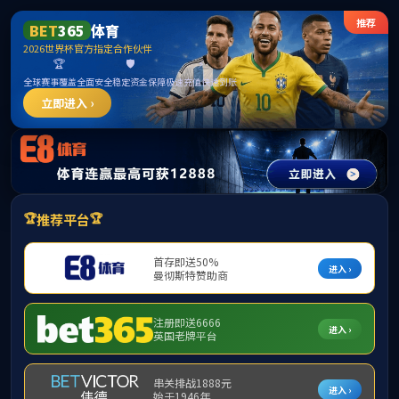
中国·yl1111永利(集团)有限公司-Official Website
人才培养
当前位置：
首页
人才培养
yl1111永利集团怎么注册
培养方案