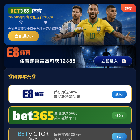
中国·yl1111永利(集团)有限公司-Official Website
人才培养
当前位置：
首页
人才培养
yl1111永利集团介绍
培养方案